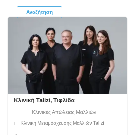
Κλινική Talizi, Τιφλίδα
Κλινικές Απώλειας Μαλλιών
Κλινική Μεταμόσχευσης Μαλλιών Talizi