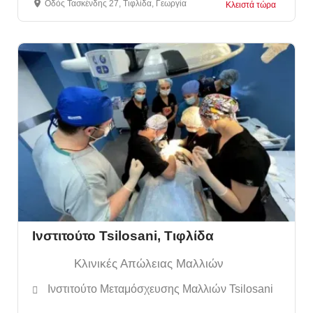
Οδός Τασκένδης 27, Τιφλίδα, Γεωργία
Κλειστά τώρα
Ινστιτούτο Tsilosani, Τιφλίδα
Κλινικές Απώλειας Μαλλιών
Ινστιτούτο Μεταμόσχευσης Μαλλιών Tsilosani