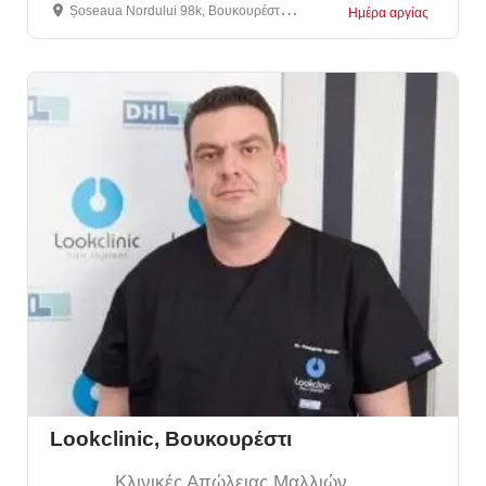
Șoseaua Nordului 98k, Βουκουρέστι, Ρουμανία
Ημέρα αργίας
Lookclinic, Βουκουρέστι
Κλινικές Απώλειας Μαλλιών