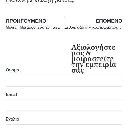
ΠΡΟΗΓΟΎΜΕΝΟ
ΕΠΌΜΕΝΟ
Μελέτη Μεταμόσχευσης Τριχών Γενειάδας και Σώματος με Χρήση Συσκευής Ανταπόκρισης στο Δέρμα
Ξεθωριάζει η Μικροχρωματογραφία Τριχωτού;
Ονομα
Email
Σχόλιο