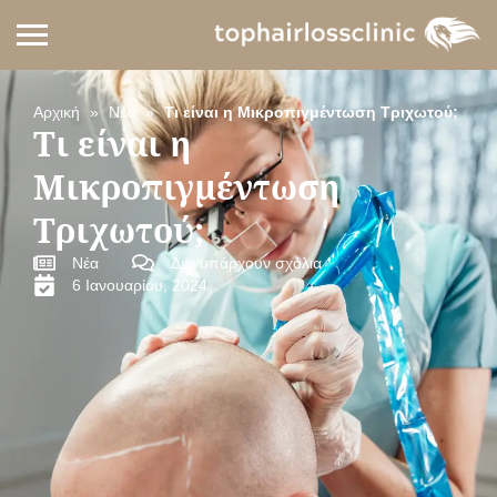
Αρχική
»
Νέα
»
Τι είναι η Μικροπιγμέντωση Τριχωτού;
Τι είναι η
Μικροπιγμέντωση
Τριχωτού;
Νέα
Δεν υπάρχουν σχόλια
6 Ιανουαρίου, 2024