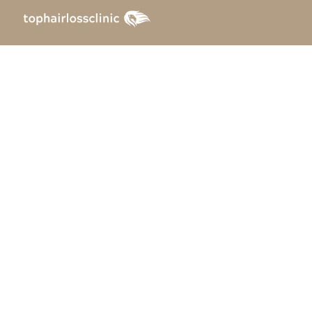
Αρχική
»
Νέα
»
Μπορεί το Φωτοενερ
Μπορεί τ
Λίπος να 
Καταπολέ
Νέα
Δεν υπάρχουν σχόλια