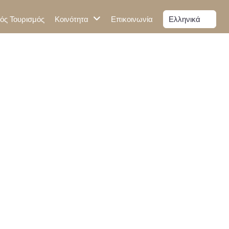
κός Τουρισμός
Κοινότητα
Επικοινωνία
Ελληνικά
ωσης;
ημένο
τωσης;