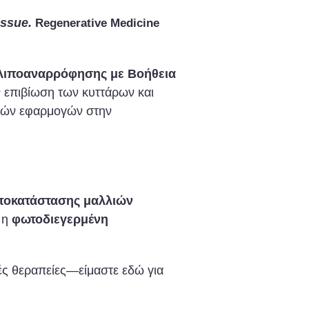
issue.
Regenerative Medicine
Λιποαναρρόφησης με Βοήθεια
 επιβίωση των κυττάρων και
νών εφαρμογών στην
 αποκατάστασης μαλλιών
 η
φωτοδιεγερμένη
ές θεραπείες—είμαστε εδώ για