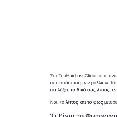
Στο TopHairLossClinic.com, ανα
αποκατάσταση των μαλλιών. Και 
εκπλήξει:
το δικό σας λίπος
, ε
Ναι, το
λίπος και το φως
μπορεί
Τι Είναι το Φωτοενε