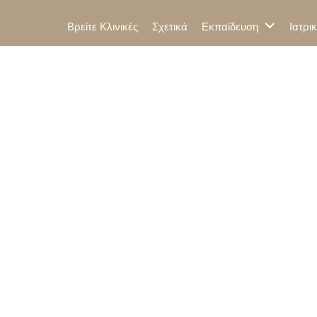
Βρείτε Κλινικές
Σχετικά
Εκπαίδευση
Ιατρι
γοποιημένο Λίπος να Βοηθήσει στην Καταπολέμηση της Τριχόπτ
ο Φωτοενεργοποι
Βοηθήσει στην
μηση της Τριχόπ
23 Απριλίου, 2025