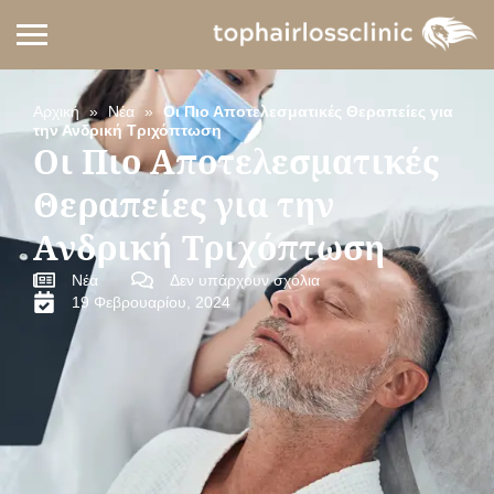
Αρχική
»
Νέα
»
Οι Πιο Αποτελεσματικές Θεραπείες για
την Ανδρική Τριχόπτωση
Οι Πιο Αποτελεσματικές
Θεραπείες για την
Ανδρική Τριχόπτωση
Νέα
Δεν υπάρχουν σχόλια
19 Φεβρουαρίου, 2024