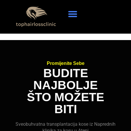
Privacy Policy
Promijenite Sebe
BUDITE
NAJBOLJE
ŠTO MOŽETE
BITI
Sveobuhvatna transplantacija kose iz Naprednih
klinika za kosu u Ateni