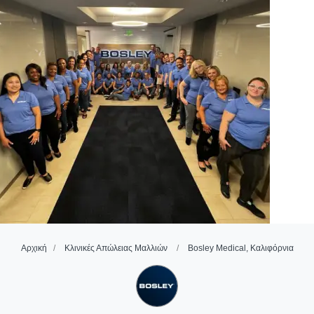
Αρχική
Κλινικές Απώλειας Μαλλιών
Bosley Medical, Καλιφόρνια