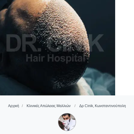
Αρχική
Κλινικές Απώλειας Μαλλιών
Δρ Cinik, Κωνσταντινούπολη